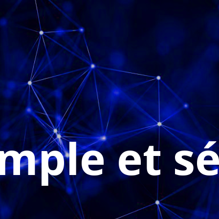
vices
Consultation gratuite
FAQ
Nous Join
imple et s