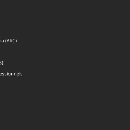
da (ARC)
S)
essionnels