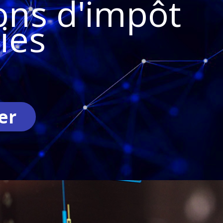
ons d'impôt
ies
er